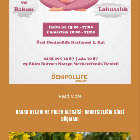
Read More
BAHAR AYLARI VE POLEN ALERJİSİ: RAHATSIZLIĞIN SİNSİ
DÜŞMANI