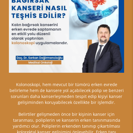
Kolonoskopi, hem mevcut bir tümörü erken evrede
belirleme hem de kansere yol açabilecek polip ve benzeri
sorunları daha kanserleşmeden tespit edip kişiyi kanser
gelişiminden koruyabilecek özellikte bir işlemdir.
Belirtiler gelişmeden önce bir kişinin kanser için
taranması, poliplerin ve kanserin erken tanınmasında
yardımcı olur. Poliplerin erkenden tanınıp çıkartılması
kolorektal kanser gelişimini önleyebilir. Erken tanı