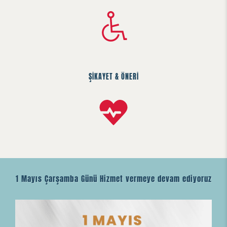
ŞİKAYET & ÖNERİ
1 Mayıs Çarşamba Günü Hizmet vermeye devam ediyoruz