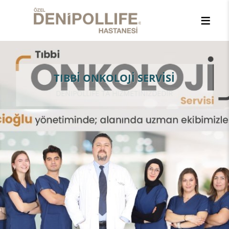
TIBBİ ONKOLOJİ SERVİSİ
DENIPOLLIFE TA HİZMETİNİZDEDİR