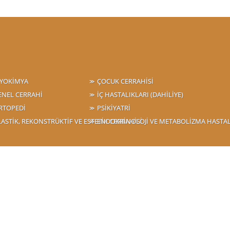
İYOKİMYA
ÇOCUK CERRAHİSİ
ENEL CERRAHİ
İÇ HASTALIKLARI (DAHİLİYE)
RTOPEDİ
PSİKİYATRİ
LASTİK, REKONSTRÜKTİF VE ESTETİK CERRAHİSİ
ENDOKRİNOLOJİ VE METABOLİZMA HASTAL