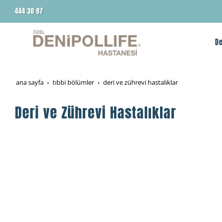
444 30 87
De
ana sayfa
tibbi̇ bölümler
deri̇ ve zührevi̇ hastaliklar
Deri ve Zührevi Hastalıklar