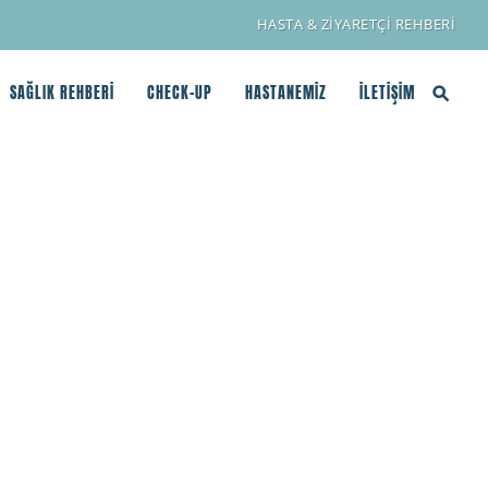
HASTA & ZİYARETÇİ REHBERİ
SAĞLIK REHBERİ
CHECK-UP
HASTANEMİZ
İLETİŞİM