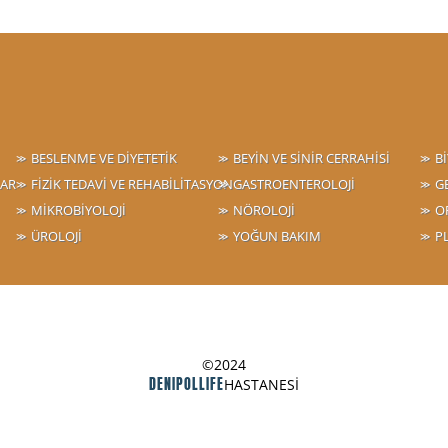
BESLENME VE DİYETETİK
BEYİN VE SİNİR CERRAHİSİ
B
LAR
FİZİK TEDAVİ VE REHABİLİTASYON
GASTROENTEROLOJİ
G
MİKROBİYOLOJİ
NÖROLOJİ
O
ÜROLOJİ
YOĞUN BAKIM
P
©2024
DENIPOLLIFE
HASTANESİ