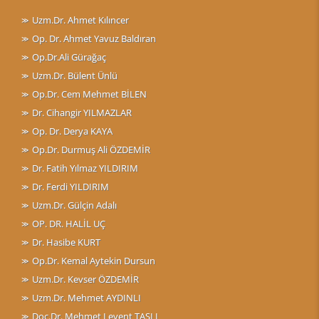
Uzm.Dr. Ahmet Kılıncer
Op. Dr. Ahmet Yavuz Baldıran
Op.Dr.Ali Gürağaç
Uzm.Dr. Bülent Ünlü
Op.Dr. Cem Mehmet BİLEN
Dr. Cihangir YILMAZLAR
Op. Dr. Derya KAYA
Op.Dr. Durmuş Ali ÖZDEMİR
Dr. Fatih Yılmaz YILDIRIM
Dr. Ferdi YILDIRIM
Uzm.Dr. Gülçin Adalı
OP. DR. HALİL UÇ
Dr. Hasibe KURT
Op.Dr. Kemal Aytekin Dursun
Uzm.Dr. Kevser ÖZDEMİR
Uzm.Dr. Mehmet AYDINLI
Doç.Dr. Mehmet Levent TAŞLI