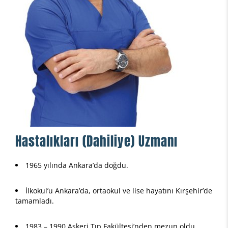
Hastalıkları (Dahiliye) Uzmanı
1965 yılında Ankara’da doğdu.
İlkokul’u Ankara’da, ortaokul ve lise hayatını Kırşehir’de
tamamladı.
1983 – 1990 Askeri Tıp Fakültesi’nden mezun oldu.