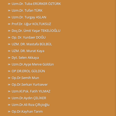
Uzm.Dr. Tuba ERÜRKER ÖZTÜRK
Uzm.Dr. Tufan TÜRK
Uzm.Dr. Turgay ASLAN
Prof.Dr. Uğur KOLTUKSUZ
Doç.Dr. Ümit Yaşar TEKELİOĞLU
Op. Dr. Yurdaer DOĞU
UZM. DR. Mastafa BÜLBÜL
UZM. DR. Murat Kaya
Dyt. Selen Akkaya
Uzm.Dr.Ayşe Merve Güldün
OP.DR.EROL GÜLDÜN
Op.Dr.Semih Mun
Op.Dr.Serkan Yurtsever
Uzm.Kl.Psk. Fatih YILMAZ
Uzm.Dr.Aydın ÇELİKER
Uzm.Dr.Ali Rıza Çiftçioğlu
Op.Dr.Kayhan Tarım